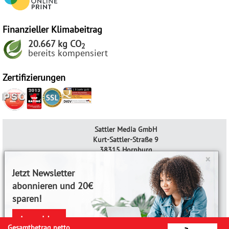
Finanzieller Klimabeitrag
20.667 kg CO
2
bereits kompensiert
Zertifizierungen
Sattler Media GmbH
Kurt-Sattler-Straße 9
38315 Hornburg
×
AGB & Widerrufsrecht
Jetzt Newsletter
Datenschutzerklärung
abonnieren und 20€
Impressum
Verbraucherinformationen
sparen!
Disclaimer
Anmelden
Gesamtbetrag netto