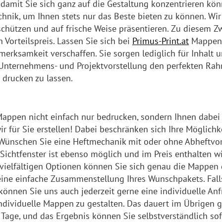
mit Sie sich ganz auf die Gestaltung konzentrieren könne
ik, um Ihnen stets nur das Beste bieten zu können. Wir 
hützen und auf frische Weise präsentieren. Zu diesem Zw
Vorteilspreis. Lassen Sie sich bei
Primus-Print.at
Mappen d
ksamkeit verschaffen. Sie sorgen lediglich für Inhalt u
Unternehmens- und Projektvorstellung den perfekten Rahm
 drucken zu lassen.
Mappen nicht einfach nur bedrucken, sondern Ihnen dabei
r für Sie erstellen! Dabei beschränken sich Ihre Möglich
t: Wünschen Sie eine Heftmechanik mit oder ohne Abheftvo
Sichtfenster ist ebenso möglich und im Preis enthalten w
vielfältigen Optionen können Sie sich genau die Mappen dr
 eine einfache Zusammenstellung Ihres Wunschpakets. Fal
önnen Sie uns auch jederzeit gerne eine individuelle Anfr
ndividuelle Mappen zu gestalten. Das dauert im Übrigen 
 Tage, und das Ergebnis können Sie selbstverständlich sof