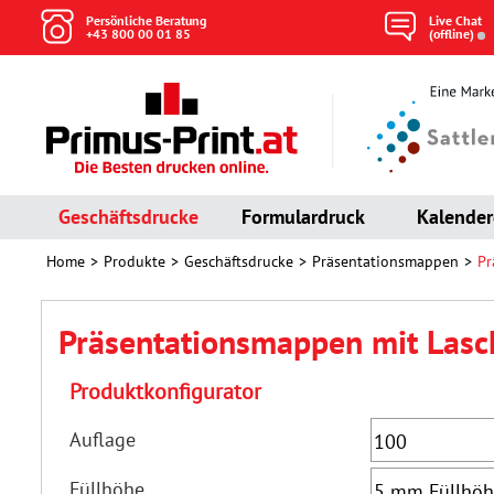
Persönliche Beratung
Live Chat
+43 800 00 01 85
(offline)
Geschäftsdrucke
Formulardruck
Kalender
Home
Produkte
Geschäftsdrucke
Präsentationsmappen
Pr
Präsentationsmappen mit Lasc
Produktkonfigurator
Auflage
Füllhöhe