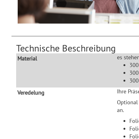
Technische Beschreibung
es stehen
Material
300
300
300
Ihre Prä
Veredelung
Optional
an.
Fol
Fol
Foli